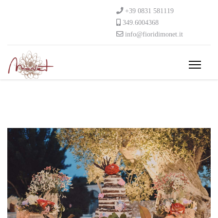
+39 0831 581119
349.6004368
info@fioridimonet.it